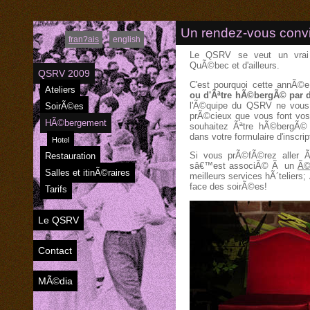
Un rendez-vous convi
fran?ais
english
Le QSRV se veut un vrai 
QuÃ©bec et d'ailleurs.
QSRV 2009
C'est pourquoi cette annÃ©
Ateliers
ou d'Ãªtre hÃ©bergÃ© par
l'Ã©quipe du QSRV ne vous
SoirÃ©es
prÃ©cieux que vous font vos
HÃ©bergement
souhaitez Ãªtre hÃ©bergÃ©
dans votre formulaire d'inscrip
Hotel
Si vous prÃ©fÃ©rez aller 
Restauration
sâ€™est associÃ© Ã un
Ã©
Salles et itinÃ©raires
meilleurs services hÃ´teliers
face des soirÃ©es!
Tarifs
Le QSRV
Contact
MÃ©dia