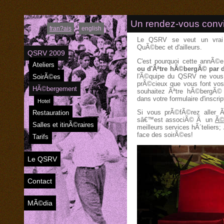
Un rendez-vous convi
fran?ais
english
Le QSRV se veut un vrai 
QuÃ©bec et d'ailleurs.
QSRV 2009
C'est pourquoi cette annÃ©
Ateliers
ou d'Ãªtre hÃ©bergÃ© par
l'Ã©quipe du QSRV ne vous
SoirÃ©es
prÃ©cieux que vous font vos
HÃ©bergement
souhaitez Ãªtre hÃ©bergÃ©
dans votre formulaire d'inscrip
Hotel
Si vous prÃ©fÃ©rez aller 
Restauration
sâ€™est associÃ© Ã un
Ã©
Salles et itinÃ©raires
meilleurs services hÃ´teliers
face des soirÃ©es!
Tarifs
Le QSRV
Contact
MÃ©dia