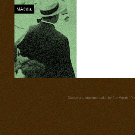
MÃ©dia
Design and Implementation by
Jon Worth
| Po