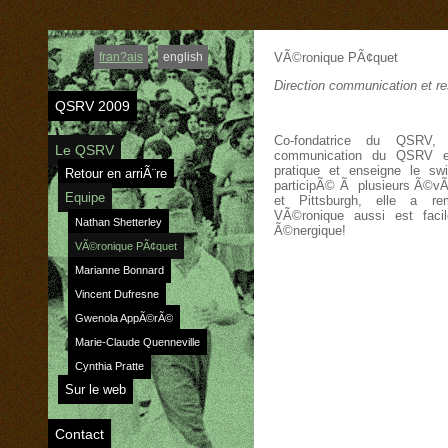
VÃ©ronique PÃ¢quet
fran?ais
english
Direction communication et 
QSRV 2009
Co-fondatrice du QSRV, 
Le QSRV
communication du QSRV et
pratique et enseigne le 
Retour en arriÃ¨re
participÃ© Ã plusieurs Ã©v
Equipe
et Pittsburgh, elle a r
VÃ©ronique aussi est fac
Nathan Shetterley
Ã©nergique!
VÃ©ronique PÃ¢quet
Marianne Bonnard
Vincent Dufresne
Gwenola AppÃ©rÃ©
Marie-Claude Quenneville
Cynthia Pratte
Sur le web
Contact