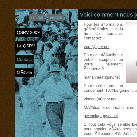
Voici comment nous j
fran?ais
english
Pour les informations
gÃ©nÃ©rales sur la
QSRV 2009
fin de semaine,
contactez:
Le QSRV
vero@qsrv.net
Pour des dÃ©tails sur
Contact
votre inscription ou
votre paiement,
Ã©crivez Ã :
MÃ©dia
marianne(at)qsrv.net
Pour toute information
concernant l'hÃ©bergement, 
vincent(at)qsrv.net
MÃ©dias et commanditaires, 
gwenola(at)qsrv.net
Si tout cela vous semble bi
pour appeler VÃ©ro personnel
vous rÃ©pondre: 418.951-354