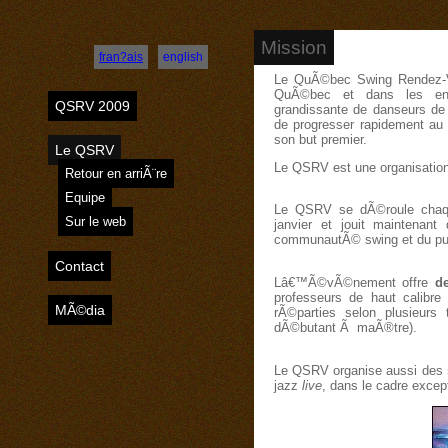
Mission
fran?ais
english
Le QuÃ©bec Swing Rendez-V
QuÃ©bec et dans les en
QSRV 2009
grandissante de danseurs de
de progresser rapidement au 
son but premier.
Le QSRV
Le QSRV est une organisation 
Retour en arriÃ¨re
Equipe
Le QSRV se dÃ©roule chaqu
Sur le web
janvier et jouit maintenan
communautÃ© swing et du pub
Contact
Lâ€™Ã©vÃ©nement offre
d
professeurs de haut calibre
MÃ©dia
rÃ©parties selon plusieurs
dÃ©butant Ã maÃ®tre).
Le QSRV organise aussi des
jazz
live
, dans le cadre exce