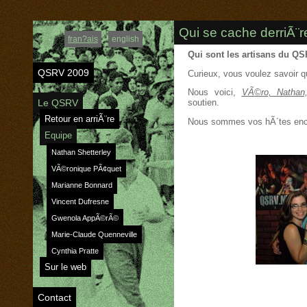
Qui se cache derriÃ¨
fran?ais
english
Qui sont les artisans du Q
QSRV 2009
Curieux, vous voulez savoir q
Nous voici,
VÃ©ro, Nathan
Le QSRV
soutien.
Retour en arriÃ¨re
Nous sommes vos hÃ´tes enc
Equipe
Nathan Shetterley
VÃ©ronique PÃ¢quet
Marianne Bonnard
Vincent Dufresne
Gwenola AppÃ©rÃ©
Marie-Claude Quenneville
Cynthia Pratte
Sur le web
Contact