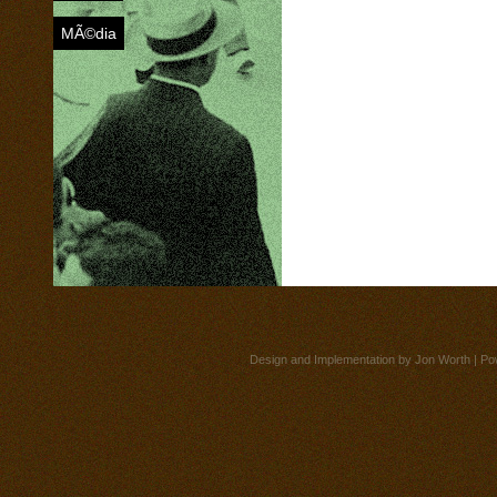
MÃ©dia
Design and Implementation by
Jon Worth
| Po