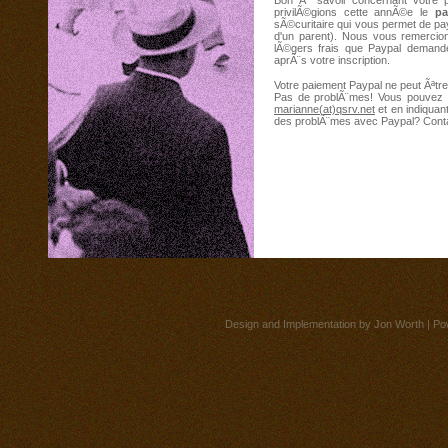
privilÃ©gions cette annÃ©e le
pa
sÃ©curitaire qui vous permet de pay
d'un parent). Nous vous remercio
lÃ©gers frais que Paypal demand
aprÃ¨s votre inscription.
Votre paiement Paypal ne peut Ãªtre
Pas de problÃ¨mes! Vous pouvez l
marianne(at)qsrv.net
et en indiquan
des problÃ¨mes avec Paypal? Conta
Design and Implementation by
Jon Worth
| Po